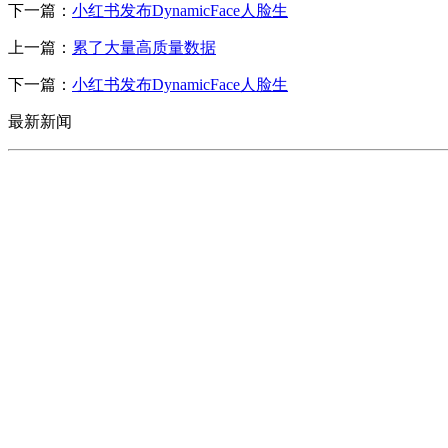
下一篇：
小红书发布DynamicFace人脸生
上一篇：
累了大量高质量数据
下一篇：
小红书发布DynamicFace人脸生
最新新闻
CONTACT US
联系我们
名称：辽宁贝博BB(中国)官网金属科技有限公司
地址：朝阳市朝阳县柳城经济开发区有色金属工业园