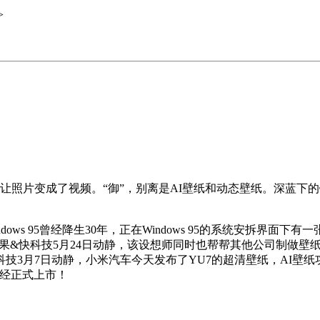
>
，就像让照片变成了视频。“御”，别离是AI壁纸和动态壁纸。深蓝
ndows 95曾经降生30年，正在Windows 95的系统安拆界面下
景深结果&快科技5月24日动静，该设想师同时也帮帮其他公司制做壁
快科技3月7日动静，小米汽车今天发布了YU7的超清壁纸，AI壁纸
曾经正式上市！