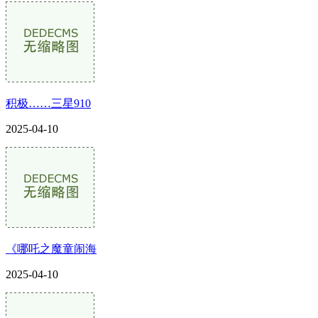
积极……三星910
2025-04-10
《哪吒之魔童闹海
2025-04-10