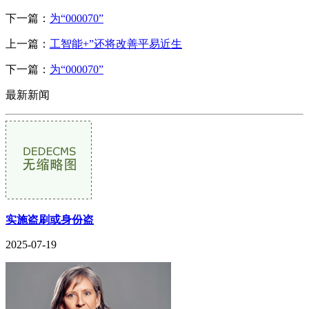
下一篇：
为“000070”
上一篇：
工智能+”还将改善平易近生
下一篇：
为“000070”
最新新闻
实施盗刷或身份盗
2025-07-19