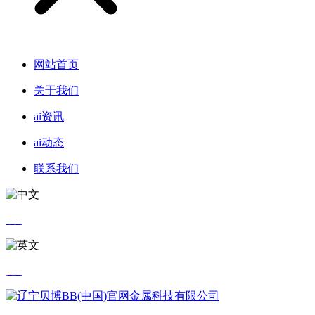
网站首页
关于我们
ai资讯
ai动态
联系我们
中文
英文