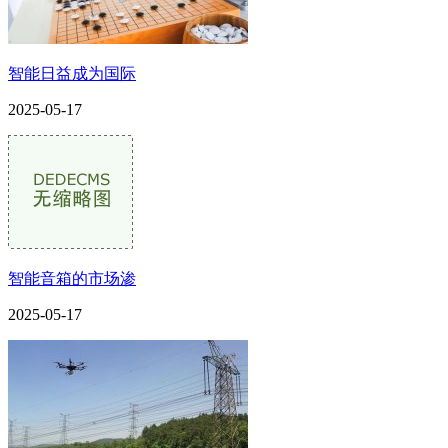
智能日益成为国际
2025-05-17
智能音箱的市场渗
2025-05-17