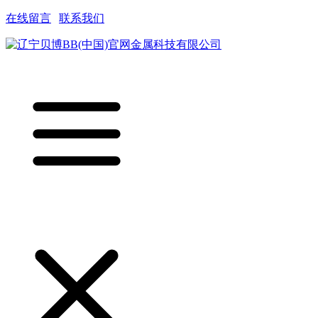
在线留言
|
联系我们