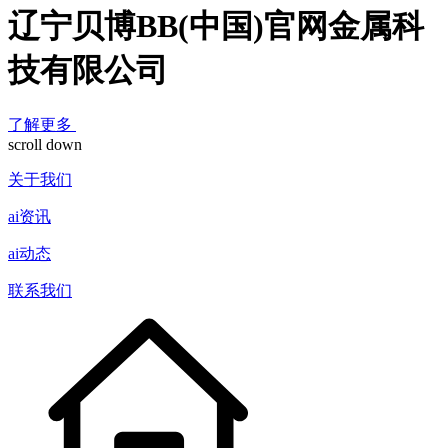
辽宁贝博BB(中国)官网金属科
技有限公司
了解更多
scroll down
关于我们
ai资讯
ai动态
联系我们